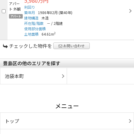
5,980万円
利回り
築年月
1986年02月
(築40年)
アパート
建物構造
木造
所在階/階数
－
/
2階建
使用部分面積
2
土地面積
64.61m
チェックした物件を
お問い合わせ
豊島区の他のエリアを探す
池袋本町
メニュー
トップ